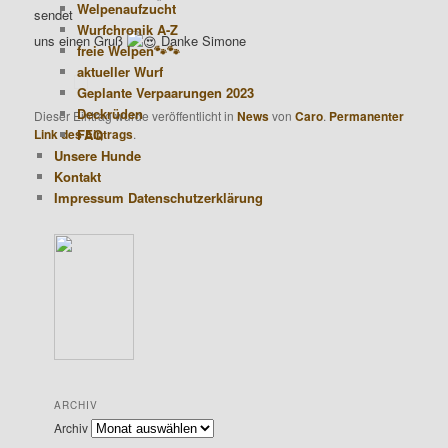
Welpenaufzucht
sendet
Wurfchronik A-Z
uns einen Gruß
Danke Simone
freie Welpen🐾🐾
aktueller Wurf
Geplante Verpaarungen 2023
Deckrüden
Dieser Eintrag wurde veröffentlicht in
News
von
Caro
.
Permanenter
Link des Eintrags
.
FAQ
Unsere Hunde
Kontakt
Impressum Datenschutzerklärung
ARCHIV
Archiv