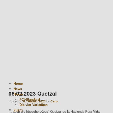
Hauptmenü
Zum Inhalt wechseln
Zum sekundären Inhalt wechseln
Alte Hacienda Pura Vida
Home
News
06.02.2023 Quetzal
Rasse
FCI-Standard
Posted on
6. Februar 2023
by
Caro
Die vier Varietäten
Zucht
… auch die hübsche „Kess“ Quetzal de la Hacienda Pura Vida