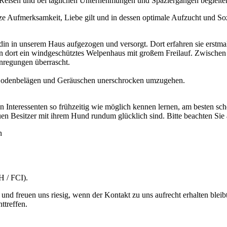
 Reisen und bei täglichen Unternehmungen und Spaziergängen begleiten
e Aufmerksamkeit, Liebe gilt und in dessen optimale Aufzucht und Sozi
n in unserem Haus aufgezogen und versorgt. Dort erfahren sie erstma
n dort ein windgeschütztes Welpenhaus mit großem Freilauf. Zwischen
regungen überrascht.
Bodenbelägen und Geräuschen unerschrocken umzugehen.
n Interessenten so frühzeitig wie möglich kennen lernen, am besten sch
uen Besitzer mit ihrem Hund rundum glücklich sind. Bitte beachten Si
n
 / FCI).
nd freuen uns riesig, wenn der Kontakt zu uns aufrecht erhalten bleibt
ttreffen.