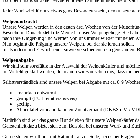
Darüber hinaus sind die Tervueren ideale Familienhunde, die uns auf
Jeder Wurf wird für uns etwas ganz Besonderes sein, dem unsere ganz
Welpenaufzucht
Unsere Welpen werden in den ersten drei Wochen von der Mutterhündi
Besuchern. Danach zieht die Meute in unser Welpengehege. Sie habe
nach ihre Umgebung und werden von uns immer wieder mit neuen An
Nun beginnt die Prägung unserer Welpen, bei der sie lernen sollen,
mit Kindern und Erwachsenen sowie verschiedenen Gegenständen, 
Welpenabgabe
Wir sind sehr sorgfältig in der Auswahl der Welpenkäufer und möchte
im Vorfeld geklärt werden, denn auch wir wünschen uns, dass die ne
Selbstverständlich sind unsere Welpen bei Abgabe mit ca. 8-9 Woche
mehrfach entwurmt
geimpft (EU Heimtierausweis)
gechipt
Ahnentafel vom anerkannten Zuchtverband (DKBS e.V. / VDH
Natürlich sind wir das ganze Hundeleben für unsere Welpenkäufer da u
Gelegenheit dazu bietet sich zum Beispiel bei unseren Wurf- und Zuch
Gerne stehen wir Ihnen mit Rat und Tat zur Seite, sei es bei Fragen: