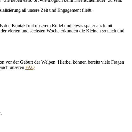
. Sie lieben es so oft wie möglich beim „Menschenrudel“ zu sein.
alisierung all unsere Zeit und Engagement fließt.
ls den Kontakt mit unserem Rudel und etwas später auch mit
 der vierten und sechsten Woche erkunden die Kleinen so nach und
on vor der Geburt der Welpen. Hierbei können bereits viele Fragen
e auch unseren
FAQ
.