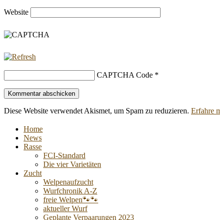
Website
CAPTCHA Code
*
Diese Website verwendet Akismet, um Spam zu reduzieren.
Erfahre 
Home
News
Rasse
FCI-Standard
Die vier Varietäten
Zucht
Welpenaufzucht
Wurfchronik A-Z
freie Welpen🐾🐾
aktueller Wurf
Geplante Verpaarungen 2023