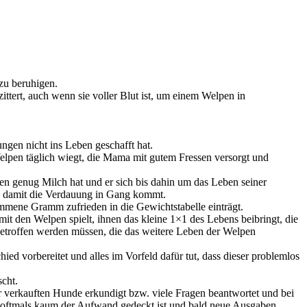
 zu beruhigen.
ittert, auch wenn sie voller Blut ist, um einem Welpen in
ngen nicht ins Leben geschafft hat.
Welpen täglich wiegt, die Mama mit gutem Fressen versorgt und
en genug Milch hat und er sich bis dahin um das Leben seiner
bt, damit die Verdauung in Gang kommt.
mmene Gramm zufrieden in die Gewichtstabelle einträgt.
 mit den Welpen spielt, ihnen das kleine 1×1 des Lebens beibringt, die
getroffen werden müssen, die das weitere Leben der Welpen
ed vorbereitet und alles im Vorfeld dafür tut, dass dieser problemlos
cht.
er verkauften Hunde erkundigt bzw. viele Fragen beantwortet und bei
ss oftmals kaum der Aufwand gedeckt ist und bald neue Ausgaben