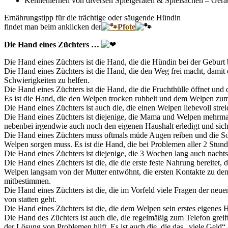
Kennenlernen von diversen Spielgeräten & Spielsachen – Gerä
Ernährungstipp für die trächtige oder säugende Hündin
findet man beim anklicken der
Pfote
Die Hand eines Züchters …
Die Hand eines Züchters ist die Hand, die die Hündin bei der Geburt b
Die Hand eines Züchters ist die Hand, die den Weg frei macht, damit d
Schwierigkeiten zu helfen.
Die Hand eines Züchters ist die Hand, die die Fruchthülle öffnet und
Es ist die Hand, die den Welpen trocken rubbelt und dem Welpen zum
Die Hand eines Züchters ist auch die, die einen Welpen liebevoll str
Die Hand eines Züchters ist diejenige, die Mama und Welpen mehrmals 
nebenbei irgendwie auch noch den eigenen Haushalt erledigt und si
Die Hand eines Züchters muss oftmals müde Augen reiben und die Sorg
Welpen sorgen muss. Es ist die Hand, die bei Problemen aller 2 Stund
Die Hand eines Züchters ist diejenige, die 3 Wochen lang auch nach
Die Hand eines Züchters ist die, die die erste feste Nahrung bereitet,
Welpen langsam von der Mutter entwöhnt, die ersten Kontakte zu den
mitbestimmen.
Die Hand eines Züchters ist die, die im Vorfeld viele Fragen der neue
von statten geht.
Die Hand eines Züchters ist die, die dem Welpen sein erstes eigenes
Die Hand des Züchters ist auch die, die regelmäßig zum Telefon greif
der Lösung von Problemen hilft. Es ist auch die, die das „viele Gel