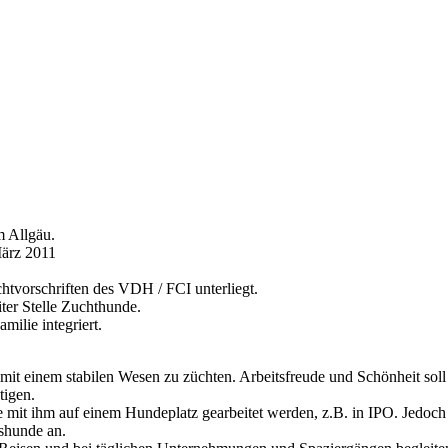
m Allgäu.
ärz 2011
tvorschriften des VDH / FCI unterliegt.
iter Stelle Zuchthunde.
milie integriert.
 mit einem stabilen Wesen zu züchten. Arbeitsfreude und Schönheit sol
tigen.
mit ihm auf einem Hundeplatz gearbeitet werden, z.B. in IPO. Jedoch a
gshunde an.