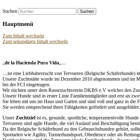
Suchen
Alte Hacienda Pura Vida
Hauptmenü
Zum Inhalt wechseln
Zum sekundären Inhalt wechseln
„
de la Hacienda Pura Vida
„…
…ist eine Liebhaberzucht von Tervueren (Belgische Schäferhunde) i
Unsere Zuchtstätte wurde im Dezember 2010 abgenommen und im M
bei der FCI eingetragen.
Wir züchten unter dem Rassezuchtverein DKBS e.V welcher den Zuch
Unsere Hunde sind in erster Linie Familienmitglieder und erst an zwe
Sie leben mit uns im Haus und Garten und sind voll und ganz in die Fa
Sie werden entsprechend ihren Fähigkeiten gefördert und ausgebildet.
Unser
Zuchtziel
ist es, gesunde, sportliche, temperamentvolle Hunde
Tervueren sind agile Hunde, die viel Auslauf und Beschäftigung benö
Da der Belgische Schäferhund zu den Gebrauchshunden gehört, sollte 
Sportarten wie Agility, Turnierhundsport, Obedience oder als Rettun