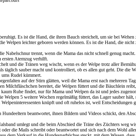
teparcours
eruhigt. Es ist die Hand, die ihren Bauch streichelt, um sie bei Wehen
ie Welpen leichter geboren werden können. Es ist die Hand, die nicht z
 die Nabelschnur trennt, wenn die Mama das nicht schnell genug macht.
 ersten Atemzug verhilft.
eichelt und die Tränen weg wischt, wenn es der Welpe trotz aller Bemühu
täglich sauber macht und kontrolliert, ob es allen gut geht. Die die 
ch ums Rudel kümmert.
enfalten auf der Stirn glätten, weil die Mama erst nach mehreren Tag
en Milchfläschchen bereitet, die Welpen füttert und die Bäuchlein rei
ts kaum Ruhe findet, nur für Mama und Welpen da ist und jedes zugeno
 die Welpen 5 weitere Wochen regelmäßig füttert, das Lager sauber hält,
 Welpeninteressenten knüpft und oft ruhelos ist, weil Entscheidungen 
n Hundeeltern beantwortet, ihnen Bildern und Videos schickt, den Abschi
 Halsband umlegt und die beim Abschied die Träne des Züchters weg wis
t oder die Mails schreibt oder beantwortet und sich nach dem Wohl all
d“ aus dem Verkauf in die Hundesparbüchse steckt, mit dem Wissen, da