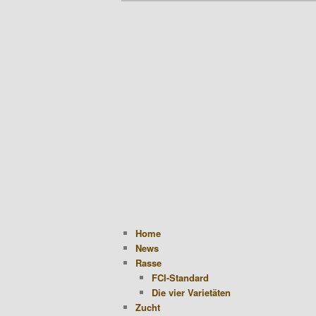
Hauptmenü
Zum Inhalt wechseln
Zum sekundären Inhalt wec
Alte Hacienda
Home
News
Rasse
FCI-Standard
Die vier Varietäten
Zucht