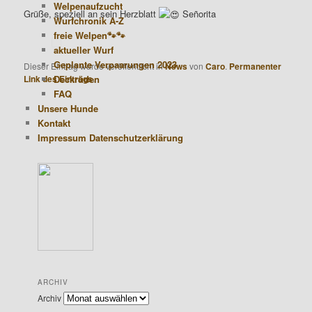
Welpenaufzucht
Grüße, speziell an sein Herzblatt
Señorita
Wurfchronik A-Z
freie Welpen🐾🐾
aktueller Wurf
Geplante Verpaarungen 2023
Dieser Eintrag wurde veröffentlicht in
News
von
Caro
.
Permanenter
Link des Eintrags
.
Deckrüden
FAQ
Unsere Hunde
Kontakt
Impressum Datenschutzerklärung
ARCHIV
Archiv