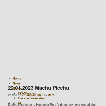
Hauptmenü
Zum Inhalt wechseln
Zum sekundären Inhalt wechseln
Alte Hacienda Pura Vida
Home
News
22.01.2023 Machu Picchu
Rasse
FCI-Standard
Posted on
22. Januar 2023
by
Caro
Die vier Varietäten
Zucht
Machu Picchu de la Hacienda Pura Vida schickt uns winterliche