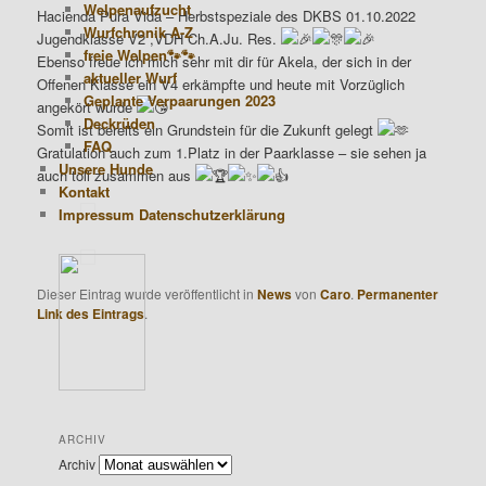
Welpenaufzucht
Hacienda Pura Vida – Herbstspeziale des DKBS 01.10.2022
Wurfchronik A-Z
Jugendklasse V2 ,VDH Ch.A.Ju. Res.
freie Welpen🐾🐾
Ebenso freue ich mich sehr mit dir für Akela, der sich in der
aktueller Wurf
Offenen Klasse ein V4 erkämpfte und heute mit Vorzüglich
Geplante Verpaarungen 2023
angekört wurde
Deckrüden
Somit ist bereits ein Grundstein für die Zukunft gelegt
FAQ
Gratulation auch zum 1.Platz in der Paarklasse – sie sehen ja
Unsere Hunde
auch toll zusammen aus
Kontakt
Impressum Datenschutzerklärung
Dieser Eintrag wurde veröffentlicht in
News
von
Caro
.
Permanenter
Link des Eintrags
.
ARCHIV
Archiv