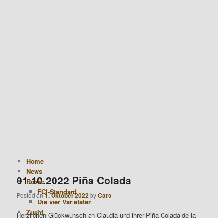
Hauptmenü
Zum Inhalt wechseln
Zum sekundären Inhalt wechseln
Alte Hacienda Pura Vida
Home
News
01.10.2022 Piña Colada
Rasse
FCI-Standard
Posted on
1. Oktober 2022
by
Caro
Die vier Varietäten
Zucht
Herzlichen Glückwunsch an
Claudia
und ihrer Piña Colada de la